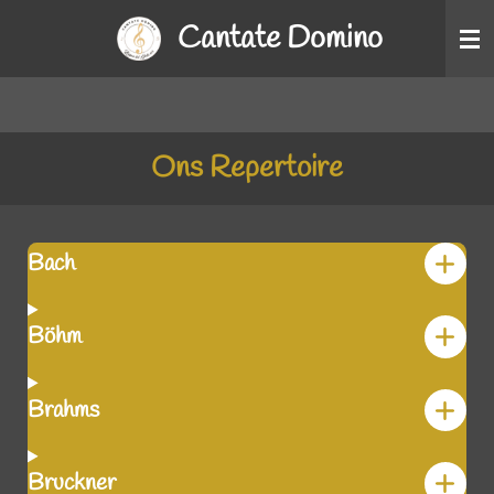
Ga
Cantate Domino
direct
naar
de
hoofdinhoud
Ons Repertoire
Bach
Böhm
Brahms
Bruckner